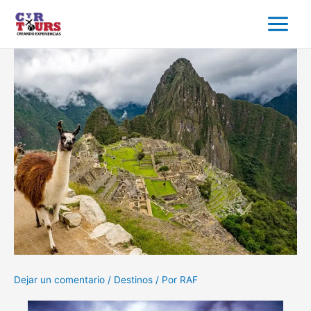
Omitir
e
ir
al
contenido
Dejar un comentario
/
Destinos
/ Por
RAF