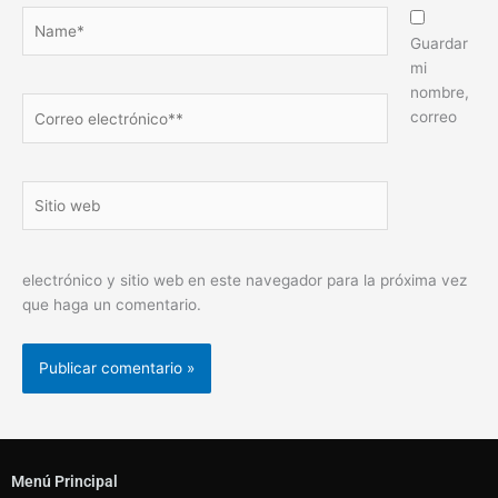
Name*
Guardar
mi
nombre,
Correo
correo
electrónico**
Sitio
web
electrónico y sitio web en este navegador para la próxima vez
que haga un comentario.
Menú Principal