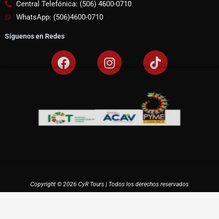
Central Telefónica: (506) 4600-0710
WhatsApp: (506)4600-0710
Síguenos en Redes
F
I
T
a
n
i
c
s
k
e
t
t
b
a
o
o
g
k
o
r
k
a
m
Copyright © 2026 CyR Tours | Todos los derechos reservados